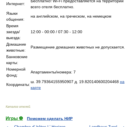
Бесплатно! Wi-Fi предоставляется на территории
Интернет:
всего отеля бесплатно.
Языки
на английском, на греческом, на немецком
общения:
Время
заезда/
12:00 - 00:00 / 07:30 - 12:00
выезда:
Домашние
Размещение домашних животных не допускается.
животные:
Банковские
карты:
Номерной
Апартаменты/номера: 7
фонд:
ш. 39.79364155950907 д. 19.820140600204468
на
Координаты:
карте
Каталог отелей
.
Игры ⚽
Поможем сделать НИР
Chambre d' hôtes L' Horizon
Landhaus Tyrol