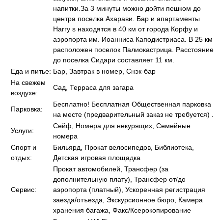
напитки.За 3 минуты можно дойти пешком до
центра поселка Ахарави. Бар и апартаменты
Harry s находятся в 40 км от города Корфу и
аэропорта им. Иоанниса Каподистриаса. В 25 км
расположен поселок Палиокастрица. Расстояние
до поселка Сидари составляет 11 км.
Еда и питье:
Бар, Завтрак в номер, Снэк-бар
На свежем
Сад, Терраса для загара
воздухе:
Бесплатно! Бесплатная Общественная парковка
Парковка:
на месте (предварительный заказ не требуется) .
Сейф, Номера для некурящих, Семейные
Услуги:
номера
Спорт и
Бильярд, Прокат велосипедов, Библиотека,
отдых:
Детская игровая площадка
Прокат автомобилей, Трансфер (за
дополнительную плату), Трансфер от/до
Сервис:
аэропорта (платный), Ускоренная регистрация
заезда/отъезда, Экскурсионное бюро, Камера
хранения багажа, Факс/Ксерокопирование