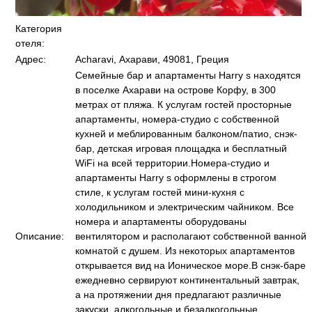
Категория
отеля:
Адрес:
Acharavi, Ахарави, 49081, Греция
Семейные бар и апартаменты Harry s находятся
в поселке Ахарави на острове Корфу, в 300
метрах от пляжа. К услугам гостей просторные
апартаменты, номера-студио с собственной
кухней и меблированным балконом/патио, снэк-
бар, детская игровая площадка и бесплатный
WiFi на всей территории.Номера-студио и
апартаменты Harry s оформлены в строгом
стиле, к услугам гостей мини-кухня с
холодильником и электрическим чайником. Все
номера и апартаменты оборудованы
Описание:
вентилятором и располагают собственной ванной
комнатой с душем. Из некоторых апартаментов
открывается вид на Ионическое море.В снэк-баре
ежедневно сервируют континентальный завтрак,
а на протяжении дня предлагают различные
закуски, алкогольные и безалкогольные