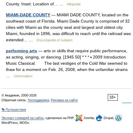
County. Inset: Location of… …
Wikipedia
MIAMI-DADE COUNTY
— MIAMI DADE COUNTY, located on the
southeast coast of Florida. Miami Dade County is comprised of 32
cities with Miami as the county seat and largest and oldest city.
Miami, founded in 1896, was difficult to reach until the railroad was
extended… …
Encyclopedia of Judaism
performing arts
— arts or skills that require public performance,
as acting, singing, or dancing. [1945 50] * * * ▪ 2009 Introduction
Music Classical. The last vestiges of the Cold War seemed to
thaw for a moment on Feb. 26, 2008, when the unfamiliar strains
…
Universalium
© Академик, 2000-2026
18+
Обратная связь:
Техподдержка
,
Реклама на сайте
👣 Путешествия
Экспорт словарей на сайты
, сделанные на PHP,
Joomla,
Drupal,
WordPress, MODx.