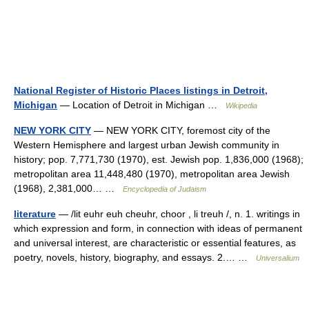
National Register of Historic Places listings in Detroit,
Michigan
— Location of Detroit in Michigan …
Wikipedia
NEW YORK CITY
— NEW YORK CITY, foremost city of the
Western Hemisphere and largest urban Jewish community in
history; pop. 7,771,730 (1970), est. Jewish pop. 1,836,000 (1968);
metropolitan area 11,448,480 (1970), metropolitan area Jewish
(1968), 2,381,000… …
Encyclopedia of Judaism
literature
— /lit euhr euh cheuhr, choor , li treuh /, n. 1. writings in
which expression and form, in connection with ideas of permanent
and universal interest, are characteristic or essential features, as
poetry, novels, history, biography, and essays. 2.… …
Universalium